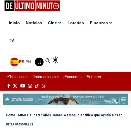
Inicio
Noticias
Cine
Loterías
Finanzas
TV
ES
|
EN
Nacionales
Internacionales
Economía
Entretenimiento
Deport
Home
-
Muere a los 97 años James Watson, científico que ayudó a descubrir la estructura del ADN
INTERNACIONALES