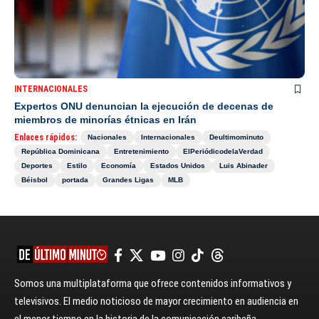
INTERNACIONALES
Expertos ONU denuncian la ejecución de decenas de
miembros de minorías étnicas en Irán
Enlaces rápidos:
Nacionales
Internacionales
Deultimominuto
República Dominicana
Entretenimiento
ElPeriódicodelaVerdad
Deportes
Estilo
Economía
Estados Unidos
Luis Abinader
Béisbol
portada
Grandes Ligas
MLB
Somos una multiplataforma que ofrece contenidos informativos y
televisivos. El medio noticioso de mayor crecimiento en audiencia en
el menor tiempo en la historia de la comunicación caribeña.