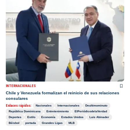
INTERNACIONALES
Chile y Venezuela formalizan el reinicio de sus relaciones
consulares
Enlaces rápidos:
Nacionales
Internacionales
Deultimominuto
República Dominicana
Entretenimiento
ElPeriódicodelaVerdad
Deportes
Estilo
Economía
Estados Unidos
Luis Abinader
Béisbol
portada
Grandes Ligas
MLB