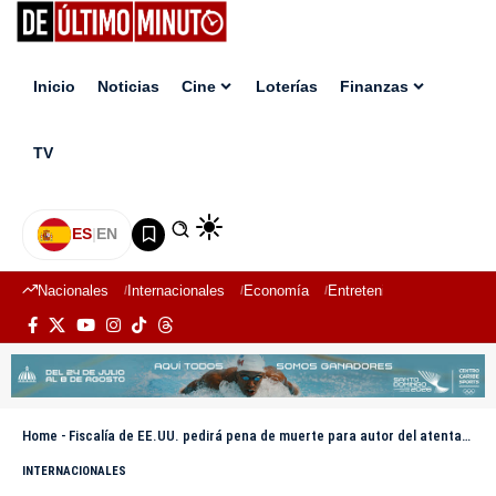
Inicio
Noticias
Cine
Loterías
Finanzas
TV
ES
|
EN
Nacionales
Internacionales
Economía
Entretenimiento
Deport
Home
-
Fiscalía de EE.UU. pedirá pena de muerte para autor del atentado en el Museo Judío de Washington
INTERNACIONALES