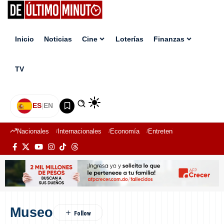
Inicio
Noticias
Cine
Loterías
Finanzas
TV
ES
|
EN
Nacionales
Internacionales
Economía
Entretenimiento
Deport
Museo