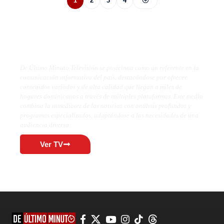
1
2
3
4
De Último Minuto TV
De Último Minuto Televisión se posiciona como un referente en la
comunicación informativa del país, destacándose por ofrecer
contenidos variados y de alta calidad que llegan a miles de
hogares dominicanos a través de múltiples plataformas. Este medio
combina la inmediatez de las noticias con análisis profundos y
programas especializados, adaptándose a las necesidades de una
audiencia diversa.
Ver TV