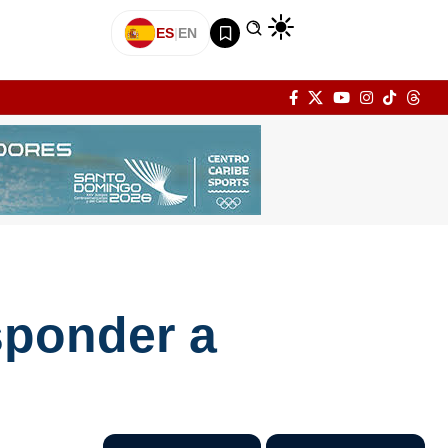
ES
|
EN
sponder a