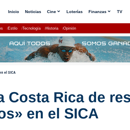
Inicio
Noticias
Cine
Loterías
Finanzas
TV
es
Estilo
Tecnología
Historia
Opinión
en el SICA
a Costa Rica de re
os» en el SICA