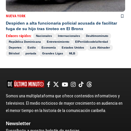
NUEVA YORK
Despiden a alta funcionaria policial acusada de facilitar
fuga de su hijo tras tiroteo en El Bronx
Enlaces rápidos:
Nacionales
Internacionales
Deultimominuto
República Dominicana
Entretenimiento
ElPeriódicodelaVerdad
Deportes
Estilo
Economía
Estados Unidos
Luis Abinader
Béisbol
portada
Grandes Ligas
MLB
Somos una multiplataforma que ofrece contenidos informativos y
televisivos. El medio noticioso de mayor crecimiento en audiencia en
el menor tiempo en la historia de la comunicación caribeña.
Newsletter
Suscríbete a nuestro boletín de noticias.