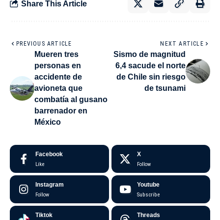
Share This Article
PREVIOUS ARTICLE
NEXT ARTICLE
Mueren tres
Sismo de magnitud
personas en
6,4 sacude el norte
accidente de
de Chile sin riesgo
avioneta que
de tsunami
combatía al gusano
barrenador en
México
Facebook
X
Like
Follow
Instagram
Youtube
Follow
Subscribe
Tiktok
Threads