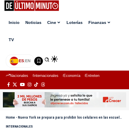
Inicio
Noticias
Cine
Loterías
Finanzas
TV
ES
|
EN
Nacionales
Internacionales
Economía
Entretenimiento
Deport
Home
-
Nueva York se prepara para prohibir los celulares en las escuelas en el próximo curso
INTERNACIONALES