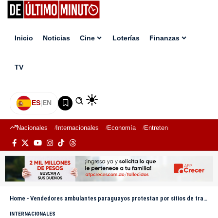
Inicio
Noticias
Cine
Loterías
Finanzas
TV
ES
|
EN
Nacionales
Internacionales
Economía
Entretenimiento
Deport
Home
-
Vendedores ambulantes paraguayos protestan por sitios de trabajo para concierto de Shakira
INTERNACIONALES