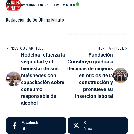
By
REDACCIÓN DE ÚLTIMO MINUTO
Redacción de De Último Minuto
PREVIOUS ARTICLE
NEXT ARTICLE
Hodelpa refuerza la
Fundación
seguridad y el
Construyo gradúa a
bienestar de sus
decenas de mujeres
huéspedes con
en oficios de la
capacitación sobre
construcción y
consumo
promueve su
responsable de
inserción laboral
alcohol
Facebook
X
Like
Follow