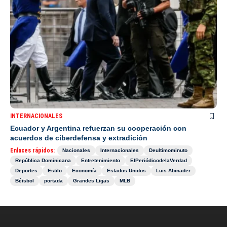
INTERNACIONALES
Ecuador y Argentina refuerzan su cooperación con
acuerdos de ciberdefensa y extradición
Enlaces rápidos:
Nacionales
Internacionales
Deultimominuto
República Dominicana
Entretenimiento
ElPeriódicodelaVerdad
Deportes
Estilo
Economía
Estados Unidos
Luis Abinader
Béisbol
portada
Grandes Ligas
MLB