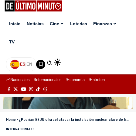
Inicio
Noticias
Cine
Loterías
Finanzas
TV
ES
|
EN
Nacionales
Internacionales
Economía
Entretenimiento
Deport
Home
-
¿Podrían EEUU o Israel atacar la instalación nuclear clave de Irán?
INTERNACIONALES