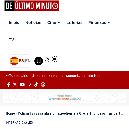
Inicio
Noticias
Cine
Loterías
Finanzas
TV
ES
|
EN
Nacionales
Internacionales
Economía
Entretenimiento
Deport
Home
-
Policía húngara abre un expediente a Greta Thunberg tras participar en el Orgullo LGBTI
INTERNACIONALES