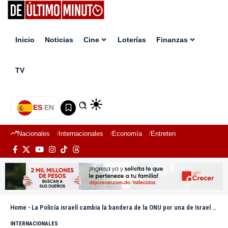
Inicio
Noticias
Cine
Loterías
Finanzas
TV
ES
|
EN
Nacionales
Internacionales
Economía
Entretenimiento
Deport
Home
-
La Policía israelí cambia la bandera de la ONU por una de Israel en sede de UNRWA en Jerusalén
INTERNACIONALES