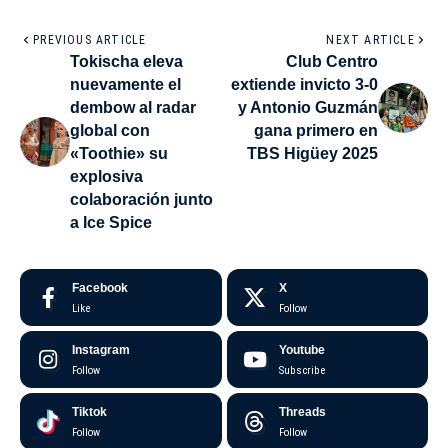
PREVIOUS ARTICLE
NEXT ARTICLE
Tokischa eleva
Club Centro
nuevamente el
extiende invicto 3-0
dembow al radar
y Antonio Guzmán
global con
gana primero en
«Toothie» su
TBS Higüey 2025
explosiva
colaboración junto
a Ice Spice
Facebook
X
Like
Follow
Instagram
Youtube
Follow
Subscribe
Tiktok
Threads
Follow
Follow