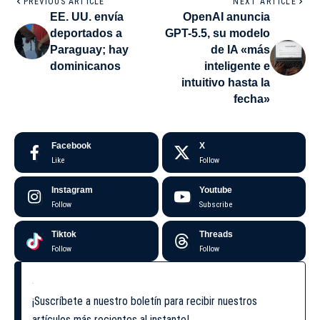
PREVIOUS ARTICLE
NEXT ARTICLE
EE. UU. envía
OpenAI anuncia
deportados a
GPT-5.5, su modelo
Paraguay; hay
de IA «más
dominicanos
inteligente e
intuitivo hasta la
fecha»
Facebook
X
Like
Follow
Instagram
Youtube
Follow
Subscribe
Tiktok
Threads
Follow
Follow
¡Suscríbete a nuestro boletín para recibir nuestros
artículos más recientes al instante!