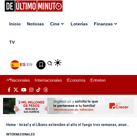
Inicio
Noticias
Cine
Loterías
Finanzas
TV
ES
|
EN
Nacionales
Internacionales
Economía
Entretenimiento
Deport
Home
-
Israel y el Líbano extienden el alto el fuego tres semanas, anuncia Trump
INTERNACIONALES