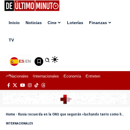
Inicio
Noticias
Cine
Loterías
Finanzas
TV
ES
|
EN
Nacionales
Internacionales
Economía
Entretenimiento
Deport
Home
-
Rusia recuerda en la ONU que seguirán «luchando tanto como haga falta» en Ucrania
INTERNACIONALES