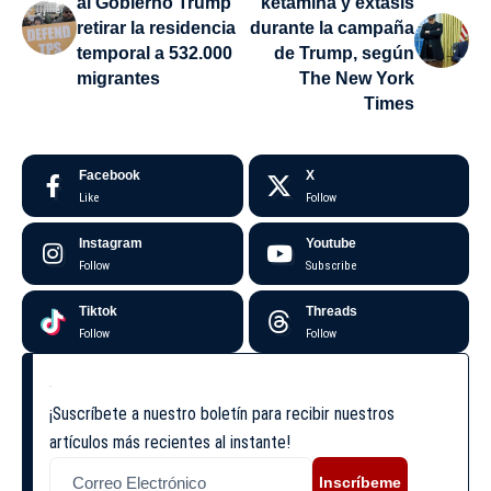
al Gobierno Trump
ketamina y éxtasis
retirar la residencia
durante la campaña
temporal a 532.000
de Trump, según
migrantes
The New York
Times
Facebook
X
Like
Follow
Instagram
Youtube
Follow
Subscribe
Tiktok
Threads
Follow
Follow
¡Suscríbete a nuestro boletín para recibir nuestros
artículos más recientes al instante!
Inscríbeme