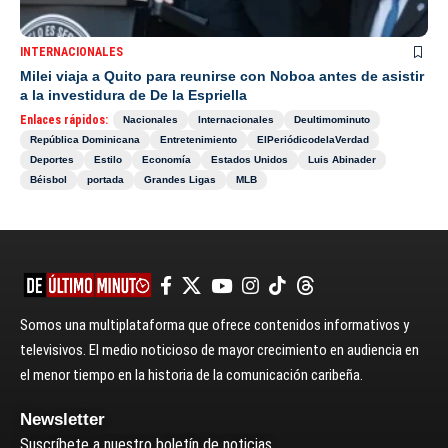
INTERNACIONALES
Milei viaja a Quito para reunirse con Noboa antes de asistir
a la investidura de De la Espriella
Enlaces rápidos:
Nacionales
Internacionales
Deultimominuto
República Dominicana
Entretenimiento
ElPeriódicodelaVerdad
Deportes
Estilo
Economía
Estados Unidos
Luis Abinader
Béisbol
portada
Grandes Ligas
MLB
Somos una multiplataforma que ofrece contenidos informativos y
televisivos. El medio noticioso de mayor crecimiento en audiencia en
el menor tiempo en la historia de la comunicación caribeña.
Newsletter
Suscríbete a nuestro boletín de noticias.