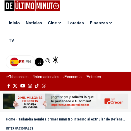
Inicio
Noticias
Cine
Loterías
Finanzas
TV
ES
|
EN
Nacionales
Internacionales
Economía
Entretenimiento
Deport
Home
-
Tailandia nombra primer ministro interino al extitular de Defensa en plena crisis política
INTERNACIONALES