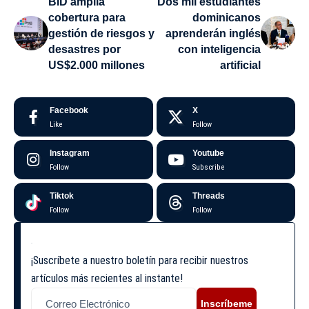
BID amplía
Dos mil estudiantes
cobertura para
dominicanos
gestión de riesgos y
aprenderán inglés
desastres por
con inteligencia
US$2.000 millones
artificial
Facebook
X
Like
Follow
Instagram
Youtube
Follow
Subscribe
Tiktok
Threads
Follow
Follow
¡Suscríbete a nuestro boletín para recibir nuestros
artículos más recientes al instante!
Inscríbeme