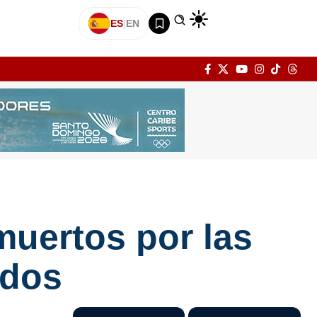
ES
|
EN
muertos por las
idos