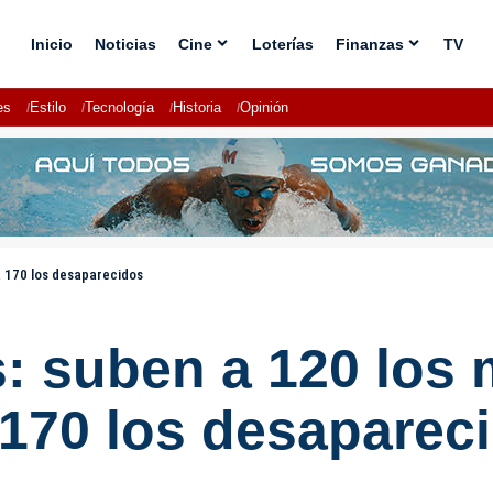
Inicio
Noticias
Cine
Loterías
Finanzas
TV
es
Estilo
Tecnología
Historia
Opinión
a 170 los desaparecidos
: suben a 120 los 
 170 los desaparec