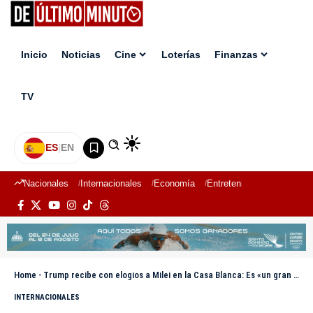
Inicio
Noticias
Cine
Loterías
Finanzas
TV
ES
|
EN
Nacionales
Internacionales
Economía
Entretenimiento
Deport
Home
-
Trump recibe con elogios a Milei en la Casa Blanca: Es «un gran líder»
INTERNACIONALES