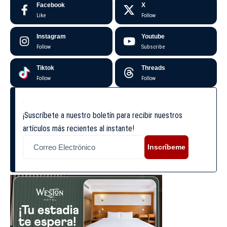
Facebook
X
Like
Follow
Instagram
Youtube
Follow
Subscribe
Tiktok
Threads
Follow
Follow
¡Suscríbete a nuestro boletín para recibir nuestros
artículos más recientes al instante!
Inscríbeme