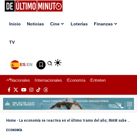
Inicio
Noticias
Cine
Loterías
Finanzas
TV
ES
|
EN
Nacionales
Internacionales
Economía
Entretenimiento
Deport
Home
-
La economía se reactiva en el último tramo del año; INAM sube a 58.7 en septiembre
ECONOMÍA