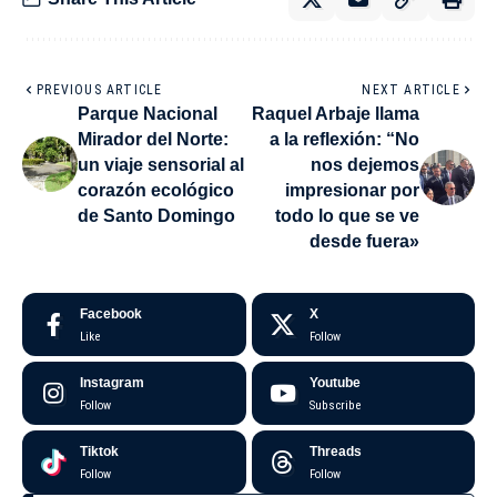
PREVIOUS ARTICLE
NEXT ARTICLE
Parque Nacional
Raquel Arbaje llama
Mirador del Norte:
a la reflexión: “No
un viaje sensorial al
nos dejemos
corazón ecológico
impresionar por
de Santo Domingo
todo lo que se ve
desde fuera»
Facebook
X
Like
Follow
Instagram
Youtube
Follow
Subscribe
Tiktok
Threads
Follow
Follow