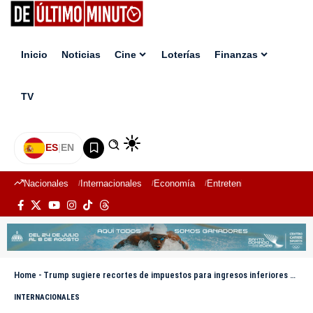
Inicio
Noticias
Cine
Loterías
Finanzas
TV
ES
|
EN
Nacionales
Internacionales
Economía
Entretenimiento
Deport
Home
-
Trump sugiere recortes de impuestos para ingresos inferiores a 200.000 dólares anuales
INTERNACIONALES