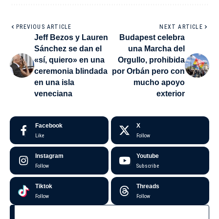
PREVIOUS ARTICLE
NEXT ARTICLE
Jeff Bezos y Lauren
Budapest celebra
Sánchez se dan el
una Marcha del
«sí, quiero» en una
Orgullo, prohibida
ceremonia blindada
por Orbán pero con
en una isla
mucho apoyo
veneciana
exterior
Facebook
X
Like
Follow
Instagram
Youtube
Follow
Subscribe
Tiktok
Threads
Follow
Follow