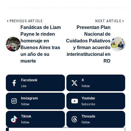
PREVIOUS ARTICLE
NEXT ARTICLE
Fanáticas de Liam
Presentan Plan
Payne le rinden
Nacional de
homenaje en
Cuidados Paliativos
Buenos Aires tras
y firman acuerdo
un año de su
interinstitucional en
muerte
RD
Facebook
X
Like
Follow
Instagram
Youtube
Follow
Subscribe
Tiktok
Threads
Follow
Follow