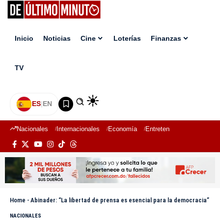
Inicio
Noticias
Cine
Loterías
Finanzas
TV
ES
|
EN
Nacionales
Internacionales
Economía
Entretenimiento
Deport
Home
-
Abinader: “La libertad de prensa es esencial para la democracia”
NACIONALES