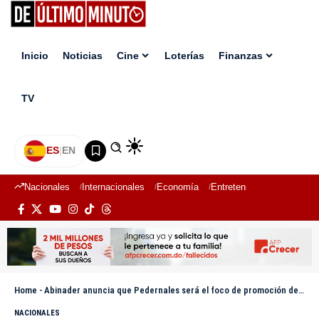
Inicio
Noticias
Cine
Loterías
Finanzas
TV
ES
|
EN
Nacionales
Internacionales
Economía
Entretenimiento
Deport
Home
-
Abinader anuncia que Pedernales será el foco de promoción de RD en FITUR 2026; turismo vive su mejor año histórico
NACIONALES