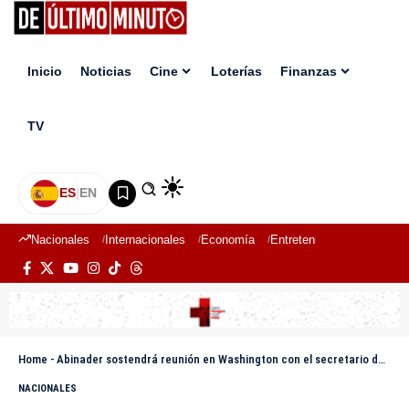
Inicio
Noticias
Cine
Loterías
Finanzas
TV
ES
|
EN
Nacionales
Internacionales
Economía
Entretenimiento
Deport
Home
-
Abinader sostendrá reunión en Washington con el secretario de Estado de EE.UU., Marco Rubio
NACIONALES