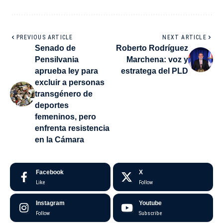
PREVIOUS ARTICLE
NEXT ARTICLE
Senado de
Roberto Rodríguez
Pensilvania
Marchena: voz y
aprueba ley para
estratega del PLD
excluir a personas
transgénero de
deportes
femeninos, pero
enfrenta resistencia
en la Cámara
Facebook
X
Like
Follow
Instagram
Youtube
Follow
Subscribe