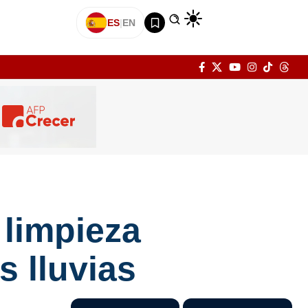
ES
|
EN
 limpieza
s lluvias