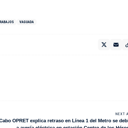
RABAJOS
VAGUADA
NEXT 
 Cabo
OPRET explica retraso en Línea 1 del Metro se deb
a avería eléctrica en estación Centro de los Héro