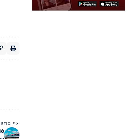
ARTICLE
ió
es