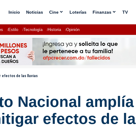
Inicio
Noticias
Cine
Loterías
Finanzas
TV
es
Estilo
Tecnología
Historia
Opinión
 efectos de las lluvias
ito Nacional amplía
tigar efectos de la