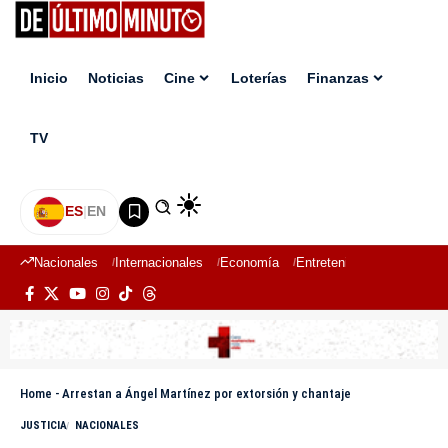
Inicio
Noticias
Cine
Loterías
Finanzas
TV
ES
|
EN
Nacionales
Internacionales
Economía
Entretenimiento
Deport
Home
-
Arrestan a Ángel Martínez por extorsión y chantaje
JUSTICIA
NACIONALES