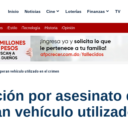
Inicio
Noticias
Cine
Loterías
Finanzas
TV
es
Estilo
Tecnología
Historia
Opinión
peran vehículo utilizado en el crimen
ión por asesinato 
n vehículo utilizad