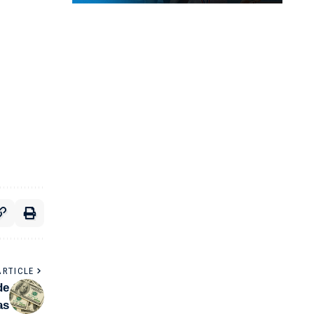
ARTICLE
de
as