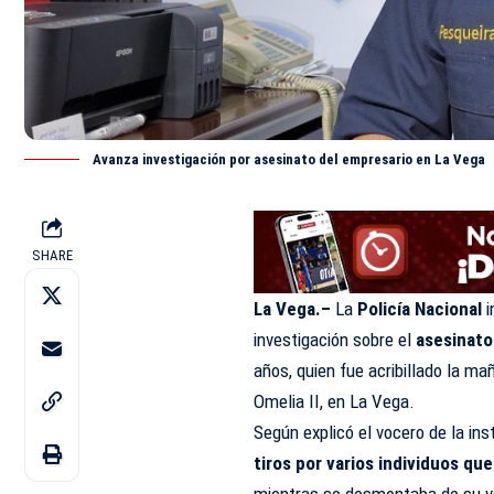
Avanza investigación por asesinato del empresario en La Vega
SHARE
La Vega.–
La
Policía Nacional
investigación sobre el
asesinato
años, quien fue acribillado la ma
Omelia II, en La Vega.
Según explicó el vocero de la ins
tiros por varios individuos q
mientras se desmontaba de su veh