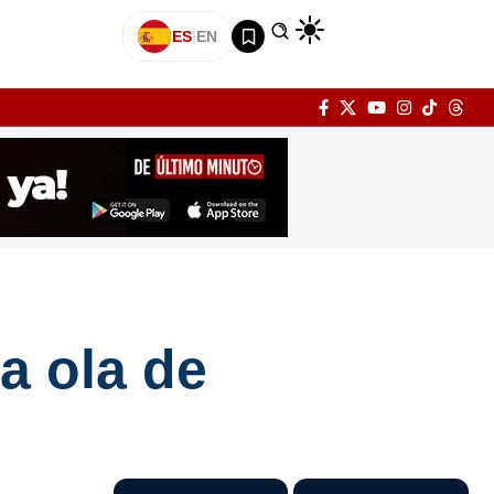
ES
|
EN
a ola de