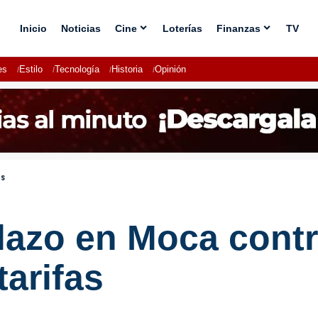
Inicio
Noticias
Cine
Loterías
Finanzas
TV
es
Estilo
Tecnología
Historia
Opinión
as
azo en Moca contr
tarifas