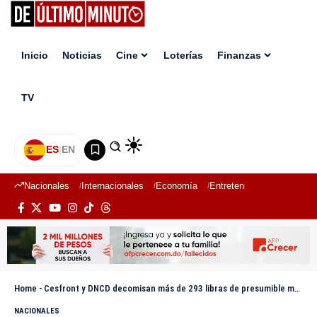
Inicio
Noticias
Cine
Loterías
Finanzas
TV
ES
|
EN
Nacionales
Internacionales
Economía
Entretenimiento
Deport
Home
-
Cesfront y DNCD decomisan más de 293 libras de presumible marihuana en Pedernales
NACIONALES