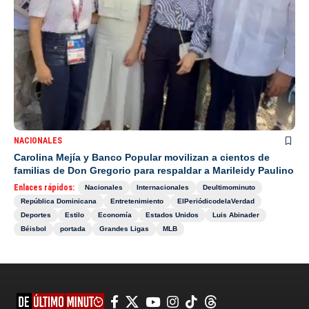
NACIONALES
Carolina Mejía y Banco Popular movilizan a cientos de
familias de Don Gregorio para respaldar a Marileidy Paulino
Enlaces rápidos:
Nacionales
Internacionales
Deultimominuto
República Dominicana
Entretenimiento
ElPeriódicodelaVerdad
Deportes
Estilo
Economía
Estados Unidos
Luis Abinader
Béisbol
portada
Grandes Ligas
MLB