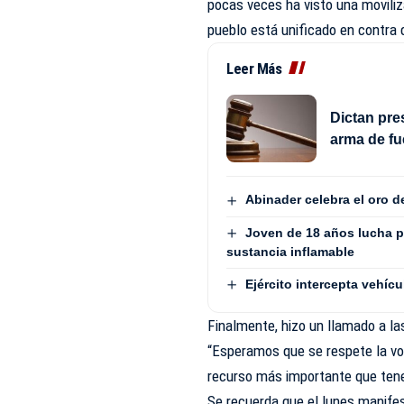
pocas veces ha visto una moviliz
pueblo está unificado en contra d
Leer Más
Dictan pre
arma de fu
Abinader celebra el oro 
Joven de 18 años lucha p
sustancia inflamable
Ejército intercepta vehí
Finalmente, hizo un llamado a las
“Esperamos que se respete la vol
recurso más importante que tene
Se recuerda que el lunes manifes