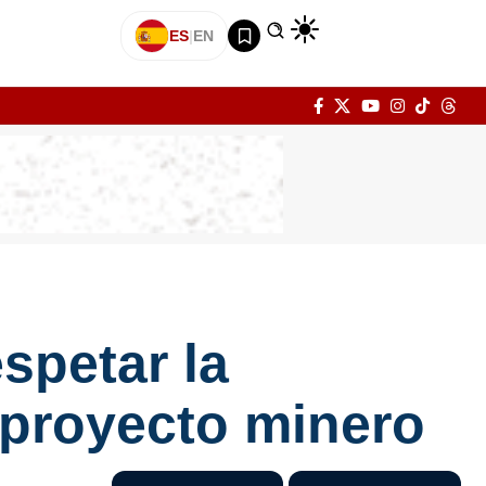
ES
|
EN
espetar la
 proyecto minero