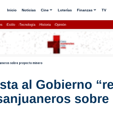
Inicio
Noticias
Cine
Loterías
Finanzas
TV
es
Estilo
Tecnología
Historia
Opinión
juaneros sobre proyecto minero
nsta al Gobierno “r
 sanjuaneros sobre