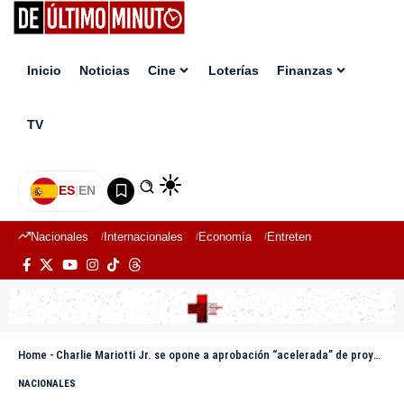
Inicio
Noticias
Cine
Loterías
Finanzas
TV
ES
|
EN
Nacionales
Internacionales
Economía
Entretenimiento
Deport
Home
-
Charlie Mariotti Jr. se opone a aprobación “acelerada” de proyecto para pago a contratistas del Estado
NACIONALES