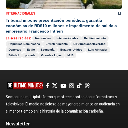
INTERNACIONALES
Tribunal impone presentación periódica, garantía
económica de RD$10 millones e impedimento de salida a
empresario Francesco Intrieri
Enlaces rápidos:
Nacionales
Internacionales
Deultimominuto
República Dominicana
Entretenimiento
ElPeriódicodelaVerdad
Deportes
Estilo
Economía
Estados Unidos
Luis Abinader
Béisbol
portada
Grandes Ligas
MLB
Somos una multiplataforma que ofrece contenidos informativos y
televisivos. El medio noticioso de mayor crecimiento en audiencia en
el menor tiempo en la historia de la comunicación caribeña.
Newsletter