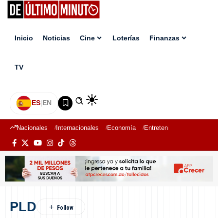
Inicio
Noticias
Cine
Loterías
Finanzas
TV
ES
|
EN
Nacionales
Internacionales
Economía
Entretenimiento
Deport
PLD