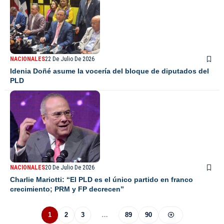
NACIONALES
22 De Julio De 2026
Idenia Doñé asume la vocería del bloque de diputados del
PLD
NACIONALES
20 De Julio De 2026
Charlie Mariotti: “El PLD es el único partido en franco
crecimiento; PRM y FP decrecen”
1
2
3
…
89
90