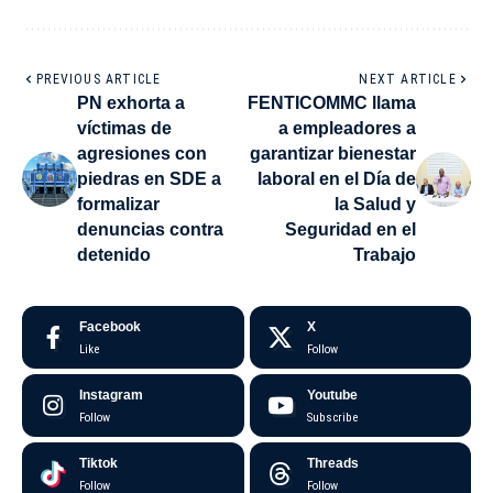
PREVIOUS ARTICLE
NEXT ARTICLE
PN exhorta a
FENTICOMMC llama
víctimas de
a empleadores a
agresiones con
garantizar bienestar
piedras en SDE a
laboral en el Día de
formalizar
la Salud y
denuncias contra
Seguridad en el
detenido
Trabajo
Facebook
X
Like
Follow
Instagram
Youtube
Follow
Subscribe
Tiktok
Threads
Follow
Follow