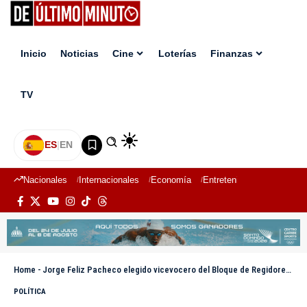
Inicio
Noticias
Cine
Loterías
Finanzas
TV
ES
|
EN
Nacionales
Internacionales
Economía
Entretenimiento
Deport
Home
-
Jorge Feliz Pacheco elegido vicevocero del Bloque de Regidores del PLD
POLÍTICA