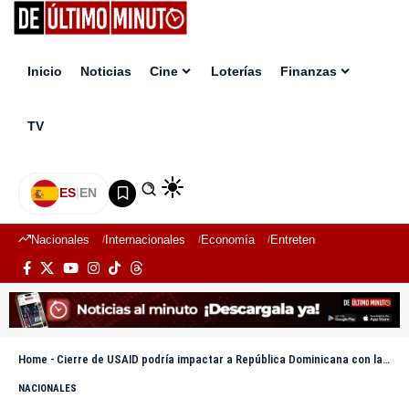
Inicio
Noticias
Cine
Loterías
Finanzas
TV
ES
|
EN
Nacionales
Internacionales
Economía
Entretenimiento
Deport
Home
-
Cierre de USAID podría impactar a República Dominicana con la pérdida de más de 12 mil millones de pesos
NACIONALES