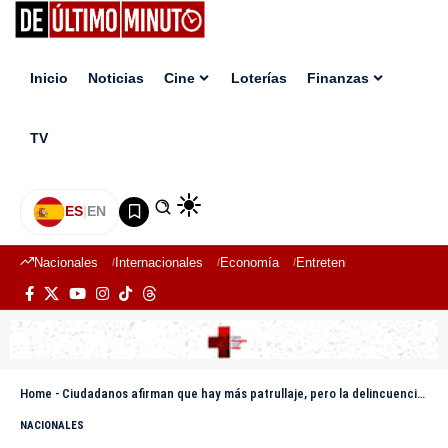
Inicio
Noticias
Cine
Loterías
Finanzas
TV
ES
|
EN
Nacionales
Internacionales
Economía
Entretenimiento
Deport
Home
-
Ciudadanos afirman que hay más patrullaje, pero la delincuencia sigue igual
NACIONALES