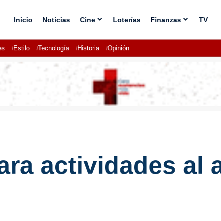
Inicio
Noticias
Cine
Loterías
Finanzas
TV
es
Estilo
Tecnología
Historia
Opinión
ra actividades al a