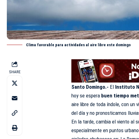
Clima favorable para actividades al aire libre este domingo
SHARE
Santo Domingo.-
El
Instituto 
hoy se espera
buen tiempo me
aire libre de toda índole, con un
del día y no pronosticamos lluvia
En la tarde, cambia el viento al 
especialmente en puntos urbanos 
aislados chubascos en: La Roma