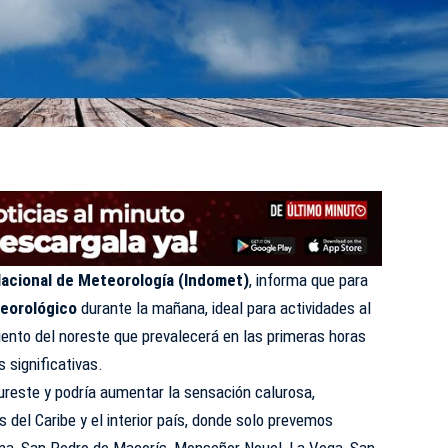
Nacional de Meteorología (
Indomet
)
, informa que para
teorológico
durante la mañana, ideal para actividades al
 viento del noreste que prevalecerá en las primeras horas
s significativas.
sureste y podría aumentar la sensación calurosa,
del Caribe y el interior país, donde solo prevemos
na, San Pedro de Macorís, Monseñor Nouel, La Vega, San