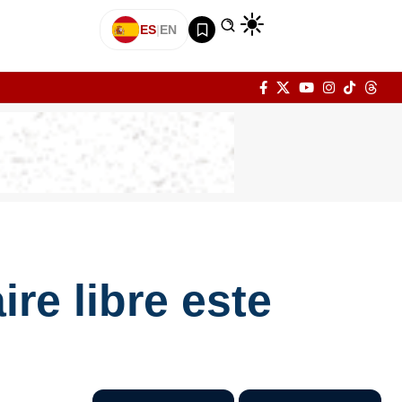
ES
|
EN
ire libre este