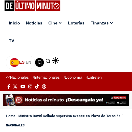
Inicio
Noticias
Cine
Loterías
Finanzas
TV
ES
|
EN
Nacionales
Internacionales
Economía
Entretenimiento
Deport
Home
-
Ministro David Collado supervisa avance en Plaza de Toros de El Seibo
NACIONALES