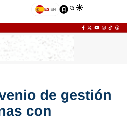
ES
|
EN
venio de gestión
onas con