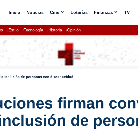
Inicio
Noticias
Cine
Loterías
Finanzas
TV
es
Estilo
Tecnología
Historia
Opinión
 la inclusión de personas con discapacidad
uciones firman con
a inclusión de pers