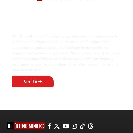
De Último Minuto TV
De Último Minuto Televisión se posiciona como un referente en la
comunicación informativa del país, destacándose por ofrecer
contenidos variados y de alta calidad que llegan a miles de
hogares dominicanos a través de múltiples plataformas. Este medio
combina la inmediatez de las noticias con análisis profundos y
programas especializados, adaptándose a las necesidades de una
audiencia diversa.
Ver TV