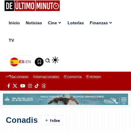
Inicio
Noticias
Cine
Loterías
Finanzas
TV
ES
|
EN
Nacionales
Internacionales
Economía
Entretenimiento
Deport
Conadis