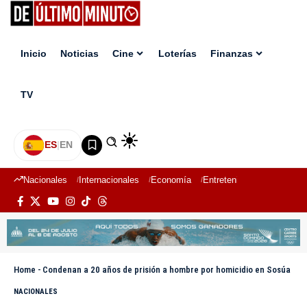
Inicio
Noticias
Cine
Loterías
Finanzas
TV
ES
|
EN
Nacionales
Internacionales
Economía
Entretenimiento
Deport
Home
-
Condenan a 20 años de prisión a hombre por homicidio en Sosúa
NACIONALES