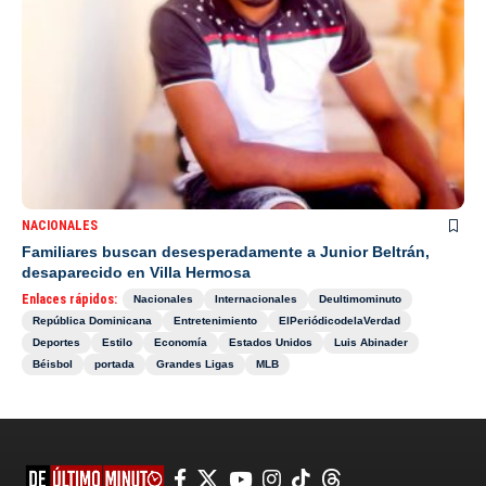
NACIONALES
Familiares buscan desesperadamente a Junior Beltrán,
desaparecido en Villa Hermosa
Enlaces rápidos:
Nacionales
Internacionales
Deultimominuto
República Dominicana
Entretenimiento
ElPeriódicodelaVerdad
Deportes
Estilo
Economía
Estados Unidos
Luis Abinader
Béisbol
portada
Grandes Ligas
MLB