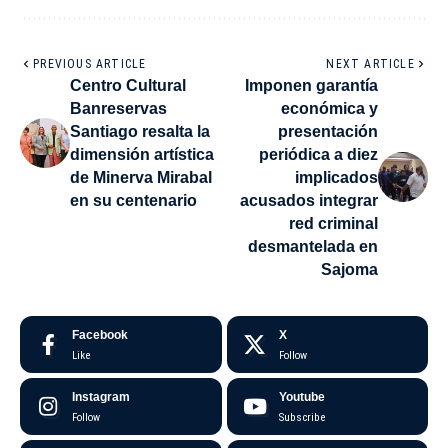
PREVIOUS ARTICLE
NEXT ARTICLE
Centro Cultural
Imponen garantía
Banreservas
económica y
Santiago resalta la
presentación
dimensión artística
periódica a diez
de Minerva Mirabal
implicados
en su centenario
acusados integrar
red criminal
desmantelada en
Sajoma
Facebook
X
Like
Follow
Instagram
Youtube
Follow
Subscribe