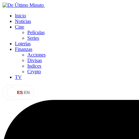
Inicio
Noticias
Cine
Películas
Series
Loterías
Finanzas
Acciones
Divisas
Indices
Crypto
TV
ES
|
EN