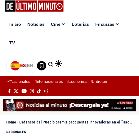
Inicio
Noticias
Cine
Loterías
Finanzas
TV
ES
|
EN
Nacionales
Internacionales
Economía
Entretenimiento
Deport
Home
-
Defensor del Pueblo premia propuestas innovadoras en el “Hackatón por los Derechos”
NACIONALES