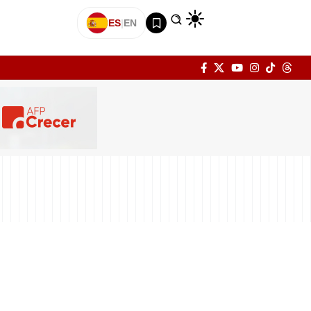
ES
|
EN