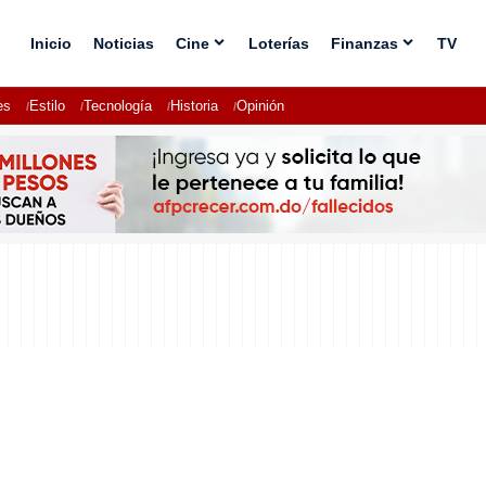
Inicio
Noticias
Cine
Loterías
Finanzas
TV
es
Estilo
Tecnología
Historia
Opinión