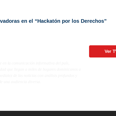
vadoras en el “Hackatón por los Derechos”
Ver T
e en la comunicación informativa del país,
lidad que llegan a miles de hogares dominicanos a
diatez de las noticias con análisis profundos y
e una audiencia diversa.