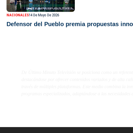
NACIONALES
14 De Mayo De 2026
Defensor del Pueblo premia propuestas inno
De Último Minuto TV
De Último Minuto Televisión se posiciona como un referent
destacándose por ofrecer contenidos variados y de alta ca
través de múltiples plataformas. Este medio combina la inme
programas especializados, adaptándose a las necesidades d