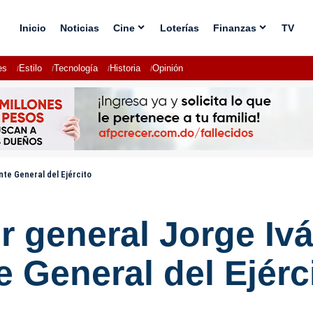
Inicio
Noticias
Cine
Loterías
Finanzas
TV
es
Estilo
Tecnología
Historia
Opinión
e General del Ejército
r general Jorge Iv
General del Ejérc