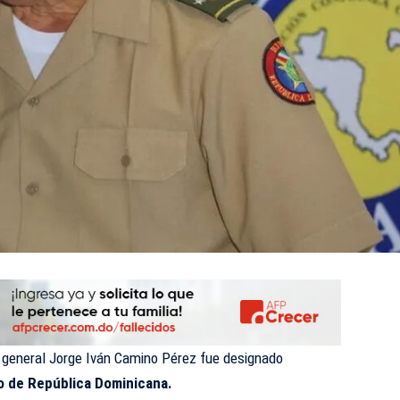
general Jorge Iván Camino Pérez fue designado
to de República Dominicana.