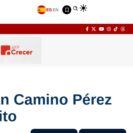
ES
|
EN
án Camino Pérez
ito