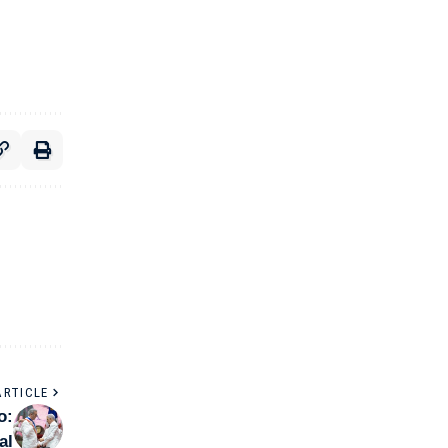
ARTICLE
o:
al