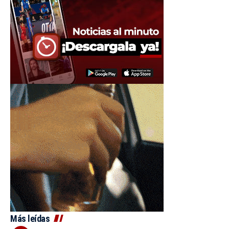
Más leídas