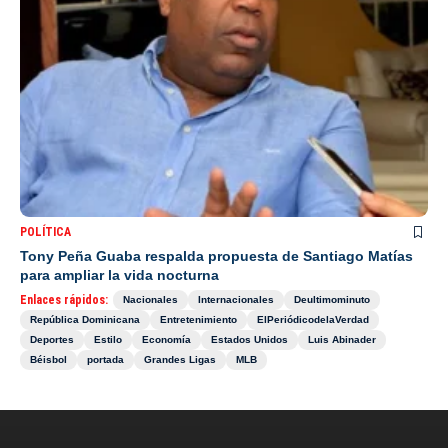
POLÍTICA
Tony Peña Guaba respalda propuesta de Santiago Matías
para ampliar la vida nocturna
Enlaces rápidos:
Nacionales
Internacionales
Deultimominuto
República Dominicana
Entretenimiento
ElPeriódicodelaVerdad
Deportes
Estilo
Economía
Estados Unidos
Luis Abinader
Béisbol
portada
Grandes Ligas
MLB