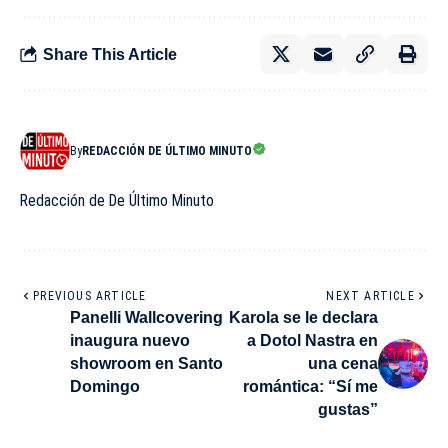
Share This Article
By
REDACCIÓN DE ÚLTIMO MINUTO
Redacción de De Último Minuto
PREVIOUS ARTICLE
NEXT ARTICLE
Panelli Wallcovering
Karola se le declara
inaugura nuevo
a Dotol Nastra en
showroom en Santo
una cena
Domingo
romántica: “Sí me
gustas”