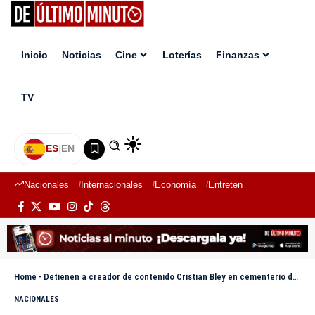
Inicio
Noticias
Cine
Loterías
Finanzas
TV
ES
|
EN
Nacionales
Internacionales
Economía
Entretenimiento
Deport
Home
-
Detienen a creador de contenido Cristian Bley en cementerio de Villa Tapia
NACIONALES