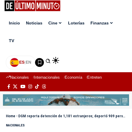
Inicio
Noticias
Cine
Loterías
Finanzas
TV
ES
|
EN
Nacionales
Internacionales
Economía
Entretenimiento
Deport
Home
-
DGM reporta detención de 1,181 extranjeros; deportó 909 personas por la frontera con Haití
NACIONALES