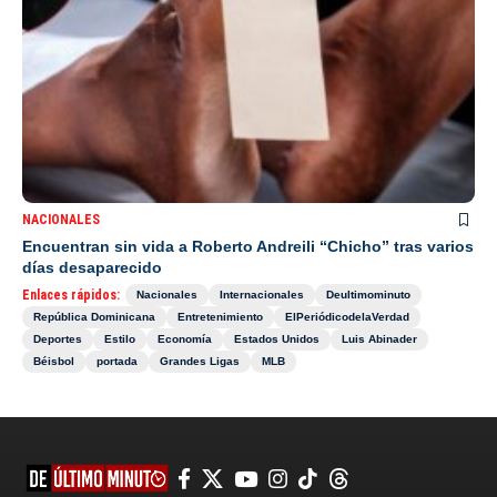
NACIONALES
Encuentran sin vida a Roberto Andreili “Chicho” tras varios
días desaparecido
Enlaces rápidos:
Nacionales
Internacionales
Deultimominuto
República Dominicana
Entretenimiento
ElPeriódicodelaVerdad
Deportes
Estilo
Economía
Estados Unidos
Luis Abinader
Béisbol
portada
Grandes Ligas
MLB