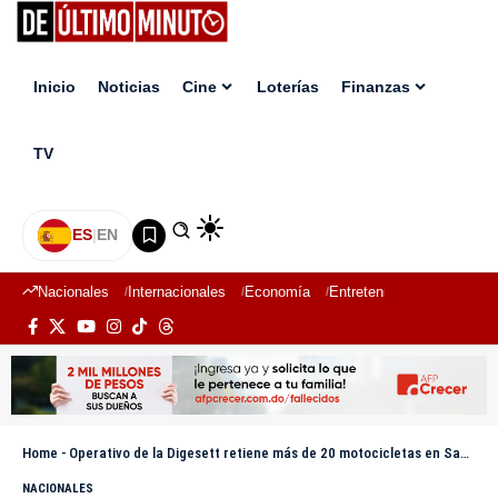
Inicio
Noticias
Cine
Loterías
Finanzas
TV
ES
|
EN
Nacionales
Internacionales
Economía
Entretenimiento
Deport
Home
-
Operativo de la Digesett retiene más de 20 motocicletas en Sabana Grande de Boyá
NACIONALES