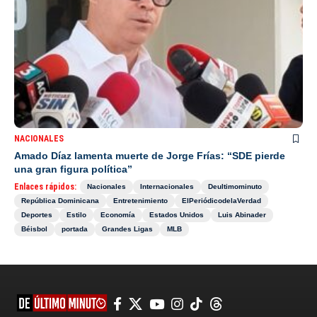
NACIONALES
Amado Díaz lamenta muerte de Jorge Frías: “SDE pierde
una gran figura política”
Enlaces rápidos:
Nacionales
Internacionales
Deultimominuto
República Dominicana
Entretenimiento
ElPeriódicodelaVerdad
Deportes
Estilo
Economía
Estados Unidos
Luis Abinader
Béisbol
portada
Grandes Ligas
MLB