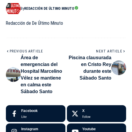
By
REDACCIÓN DE ÚLTIMO MINUTO
Redacción de De Último Minuto
PREVIOUS ARTICLE
NEXT ARTICLE
Área de
Piscina clausurada
emergencias del
en Cristo Rey
Hospital Marcelino
durante este
Vélez se mantiene
Sábado Santo
en calma este
Sábado Santo
Facebook
X
Like
Follow
Instagram
Youtube