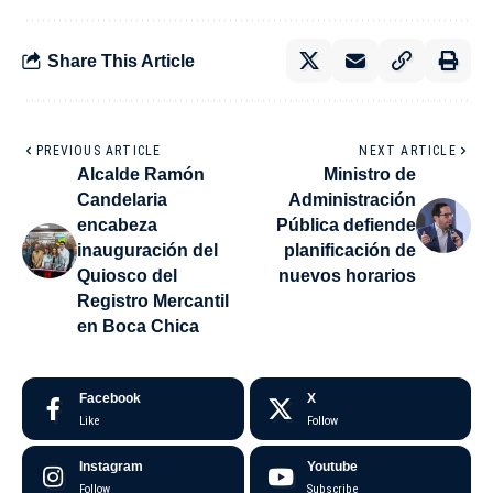
Share This Article
PREVIOUS ARTICLE
NEXT ARTICLE
Alcalde Ramón
Ministro de
Candelaria
Administración
encabeza
Pública defiende
inauguración del
planificación de
Quiosco del
nuevos horarios
Registro Mercantil
en Boca Chica
Facebook
X
Like
Follow
Instagram
Youtube
Follow
Subscribe