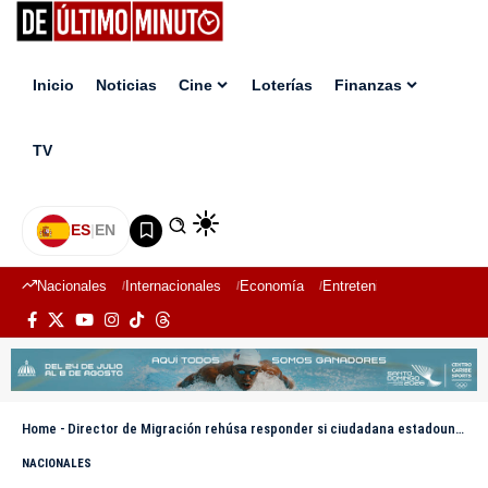
Inicio
Noticias
Cine
Loterías
Finanzas
TV
ES
|
EN
Nacionales
Internacionales
Economía
Entretenimiento
Deport
Home
-
Director de Migración rehúsa responder si ciudadana estadounidense fallecida estaba recluida con hombres
NACIONALES