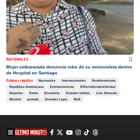
NACIONALES
Mujer embarazada denuncia robo de su motocicleta dentro
de Hospital en Santiago
Enlaces rápidos:
Nacionales
Internacionales
Deultimominuto
República Dominicana
Entretenimiento
ElPeriódicodelaVerdad
Deportes
Estilo
Economía
Estados Unidos
Luis Abinader
Béisbol
portada
Grandes Ligas
MLB