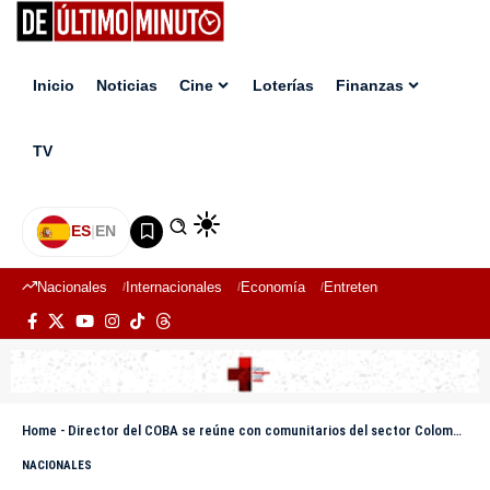
Inicio
Noticias
Cine
Loterías
Finanzas
TV
ES
|
EN
Nacionales
Internacionales
Economía
Entretenimiento
Deport
Home
-
Director del COBA se reúne con comunitarios del sector Colombia de los Arroces en Bonao
NACIONALES