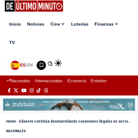
Inicio
Noticias
Cine
Loterías
Finanzas
TV
ES
|
EN
Nacionales
Internacionales
Economía
Entretenimiento
Deport
Home
-
Edeeste continúa desmantelando conexiones ilegales en sectores del Distrito Nacional y SDE
NACIONALES