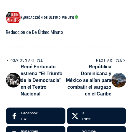
By
REDACCIÓN DE ÚLTIMO MINUTO
Redacción de De Último Minuto
PREVIOUS ARTICLE
NEXT ARTICLE
René Fortunato
República
estrena “El Triunfo
Dominicana y
de la Democracia”
México se alían para
en el Teatro
combatir el sargazo
Nacional
en el Caribe
Facebook
X
Like
Follow
Instagram
Youtube