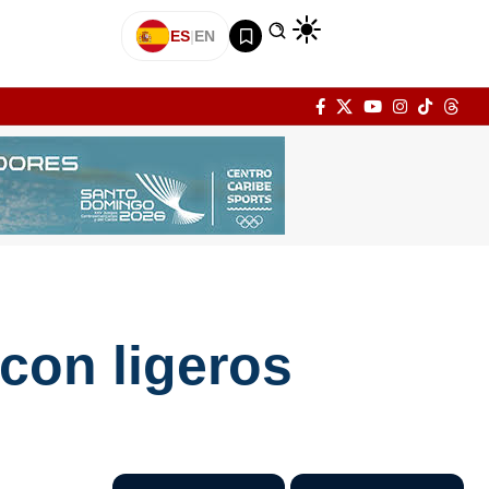
ES
|
EN
 con ligeros