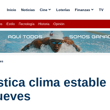
Inicio
Noticias
Cine
Loterías
Finanzas
TV
es
Estilo
Tecnología
Historia
Opinión
ves
tica clima estable
ueves