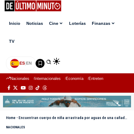
Inicio
Noticias
Cine
Loterías
Finanzas
TV
ES
|
EN
Nacionales
Internacionales
Economía
Entretenimiento
Deport
Home
-
Encuentran cuerpo de niña arrastrada por aguas de una cañada en Villa Mella
NACIONALES