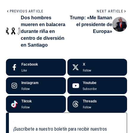
PREVIOUS ARTICLE
NEXT ARTICLE
Dos hombres
Trump: «Me llaman
mueren en balacera
el presidente de
durante riña en
Europa»
centro de diversión
en Santiago
Facebook
X
Like
Follow
Instagram
Youtube
Follow
Subscribe
Tiktok
Threads
Follow
Follow
¡Suscríbete a nuestro boletín para recibir nuestros