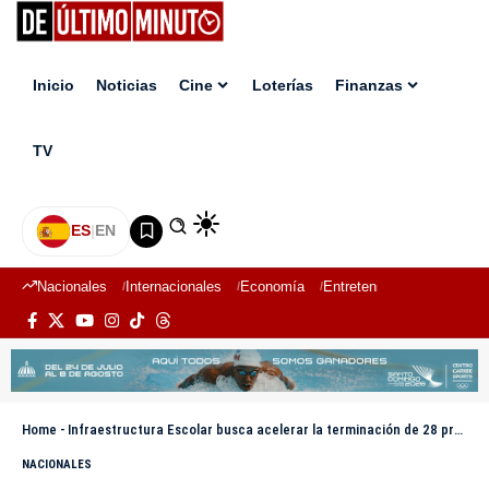
Inicio
Noticias
Cine
Loterías
Finanzas
TV
ES
|
EN
Nacionales
Internacionales
Economía
Entretenimiento
Deport
Home
-
Infraestructura Escolar busca acelerar la terminación de 28 proyectos escolares en Hato Mayor
NACIONALES