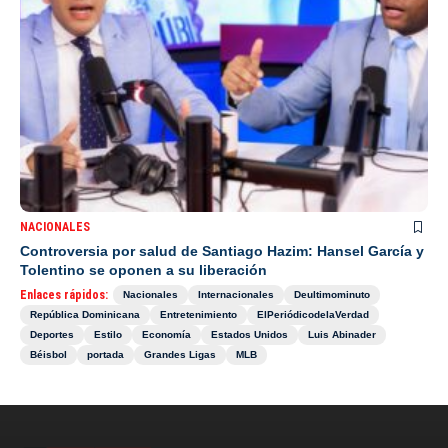
NACIONALES
Controversia por salud de Santiago Hazim: Hansel García y
Tolentino se oponen a su liberación
Enlaces rápidos:
Nacionales
Internacionales
Deultimominuto
República Dominicana
Entretenimiento
ElPeriódicodelaVerdad
Deportes
Estilo
Economía
Estados Unidos
Luis Abinader
Béisbol
portada
Grandes Ligas
MLB